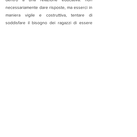
necessariamente dare risposte, ma esserci in 
maniera vigile e costruttiva, tentare di 
soddisfare il bisogno dei ragazzi di essere 
riconosciuti e rispettati nella loro individualità, 
di essere “visti” nella loro unicità.
È un ruolo faticoso, certo, ma non giocarlo 
significa comportarsi come la psicologa, 
incaricata della perizia su Jamie in 
Adolescence
: di fronte al ragazzo che 
finalmente è sincero, lei piange sconvolta, 
incurante di lui che, mentre le guardie lo 
portano via, la chiama e le chiede aiuto.
La psicologa ha adempiuto al suo ruolo, 
tecnicamente risulta ineccepibile, ma essere 
adulti è qualcosa di più.
riflessioni
serie tv
netflix