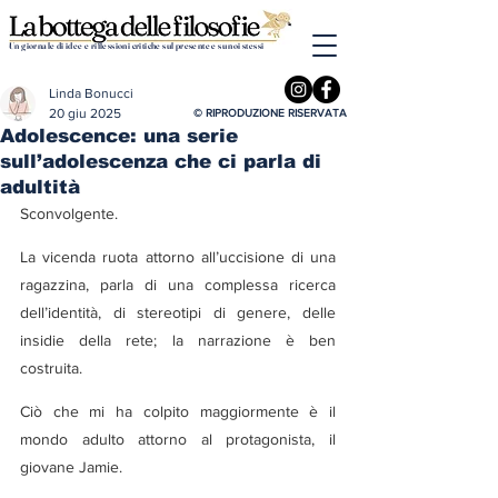
Un giornale di idee e riflessioni critiche sul presente e su noi stessi
Linda Bonucci
20 giu 2025
© RIPRODUZIONE RISERVATA
Adolescence: una serie
sull’adolescenza che ci parla di
adultità
Sconvolgente.
La vicenda ruota attorno all’uccisione di una 
ragazzina, parla di una complessa ricerca 
dell’identità, di stereotipi di genere, delle 
insidie della rete; la narrazione è ben 
costruita.
Ciò che mi ha colpito maggiormente è il 
mondo adulto attorno al protagonista, il 
giovane Jamie.