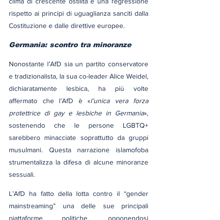
clima di crescente ostilità e una regressione 
rispetto ai principi di uguaglianza sanciti dalla 
Costituzione e dalle direttive europee.
Germania: scontro tra minoranze
Nonostante l’AfD sia un partito conservatore 
e tradizionalista, la sua co-leader Alice Weidel, 
dichiaratamente lesbica, ha più volte 
affermato che l’AfD è «
l’unica vera forza 
protettrice di gay e lesbiche in Germania
», 
sostenendo che le persone LGBTQ+ 
sarebbero minacciate soprattutto da gruppi 
musulmani. Questa narrazione islamofoba 
strumentalizza la difesa di alcune minoranze 
sessuali.
L’AfD ha fatto della lotta contro il “gender 
mainstreaming” una delle sue principali 
piattaforme politiche, opponendosi 