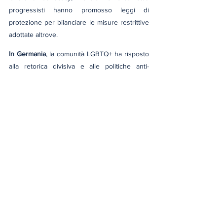
progressisti hanno promosso leggi di 
protezione per bilanciare le misure restrittive 
adottate altrove.
In Germania
, la comunità LGBTQ+ ha risposto 
alla retorica divisiva e alle politiche anti-
gender dell’AfD con campagne di 
informazione, eventi culturali e iniziative di 
dialogo interculturale per contrastare 
l’islamofobia strumentale e difendere i diritti 
acquisiti. Le associazioni civili e i partiti 
progressisti hanno lavorato per mantenere e 
rafforzare le tutele legali.
Una giornata di lotta, tra conquiste e 
nuove sfide
Il 17 maggio resta una data simbolo della lotta 
per i diritti e la dignità delle persone 